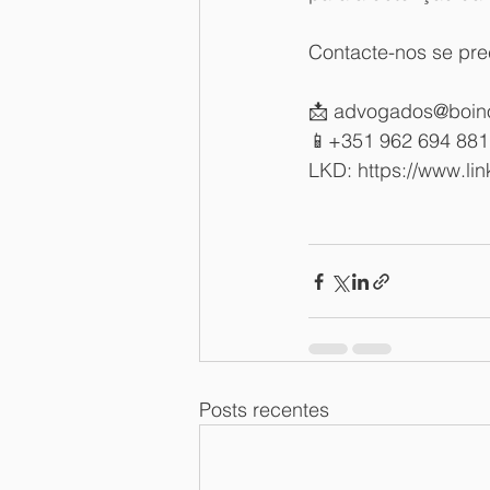
Contacte-nos se pre
📩 advogados@boino
📱+351 962 694 881
LKD: https://www.l
Posts recentes