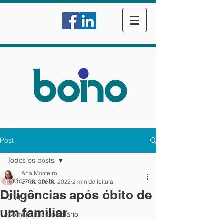
Post
Todos os posts
Ana Monteiro
Todos os posts
27 de abr. de 2022
2 min de leitura
Diligências após óbito de
Civil
um familiar
Comercial e Societário