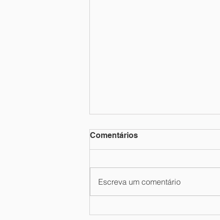
Comentários
Escreva um comentário
É casado(a) com cidadão