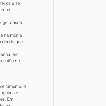
eiros e se 
tenha 
juge, desde 
de harmonia 
e desde que 
tenha, em 
ma união de 
meiramente, o 
angeiros e 
res. Em 
 devem 