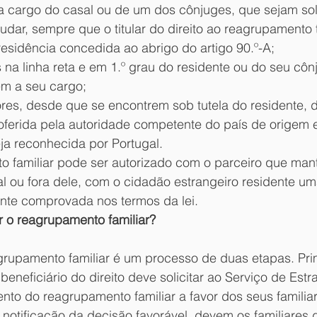
 a cargo do casal ou de um dos cônjuges, que sejam solt
udar, sempre que o titular do direito ao reagrupamento 
residência concedida ao abrigo do artigo 90.º-A;
na linha reta e em 1.º grau do residente ou do seu côn
em a seu cargo;
es, desde que se encontrem sob tutela do residente, 
ferida pela autoridade competente do país de origem 
ja reconhecida por Portugal.
 familiar pode ser autorizado com o parceiro que man
nal ou fora dele, com o cidadão estrangeiro residente u
nte comprovada nos termos da lei.
 o reagrupamento familiar?
agrupamento familiar é um processo de duas etapas. Pri
beneficiário do direito deve solicitar ao Serviço de Estr
ento do reagrupamento familiar a favor dos seus familia
 notificação da decisão favorável, devem os familiares