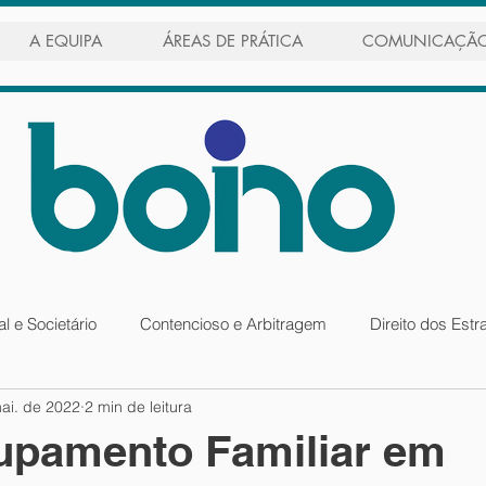
A EQUIPA
ÁREAS DE PRÁTICA
COMUNICAÇÃ
l e Societário
Contencioso e Arbitragem
Direito dos Estr
ai. de 2022
2 min de leitura
nacional
Público
Recuperação de Crédito
upamento Familiar em