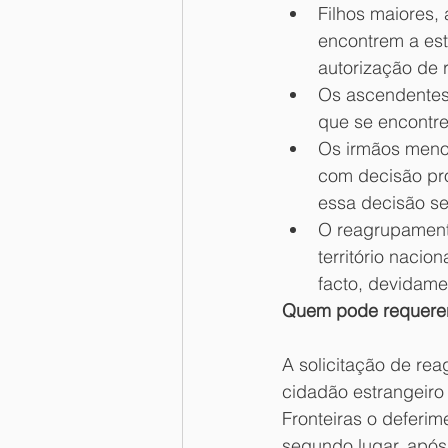
Filhos maiores,
encontrem a est
autorização de 
Os ascendentes 
que se encontr
Os irmãos menor
com decisão pro
essa decisão se
O reagrupamento
território nacio
facto, devidame
Quem pode requerer
A solicitação de re
cidadão estrangeiro 
Fronteiras o deferim
segundo lugar, após