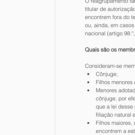
O reagrupamento fami
titular de autorizaç
encontrem fora do ter
ou, ainda, em casos
nacional (artigo 98.º
Quais são os membro
Consideram-se memb
Cônjuge;
Filhos menores 
Menores adotado
cônjuge, por ef
que a lei desse
filiação natural
Filhos maiores,
encontrem a est