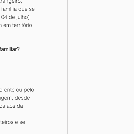
rangeiro, 
família que se 
 04 de julho) 
em território 
amiliar?
rente ou pelo 
rigem, desde 
os aos da 
eiros e se 