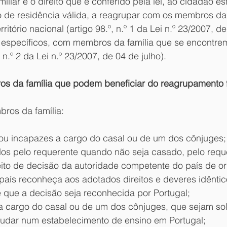
liar é o direito que é conferido pela lei, ao cidadão est
ão de residência válida, a reagrupar com os membros da 
ritório nacional (artigo 98.º, n.º 1 da Lei n.º 23/2007, de
 específicos, com membros da família que se encontrem 
, n.º 2 da Lei n.º 23/2007, de 04 de julho).
s da família que podem beneficiar do reagrupamento f
ros da família:
ou incapazes a cargo do casal ou de um dos cônjuges;
s pelo requerente quando não seja casado, pelo reque
eito de decisão da autoridade competente do país de o
 país reconheça aos adotados direitos e deveres idêntic
 e que a decisão seja reconhecida por Portugal;
 a cargo do casal ou de um dos cônjuges, que sejam solt
udar num estabelecimento de ensino em Portugal; 